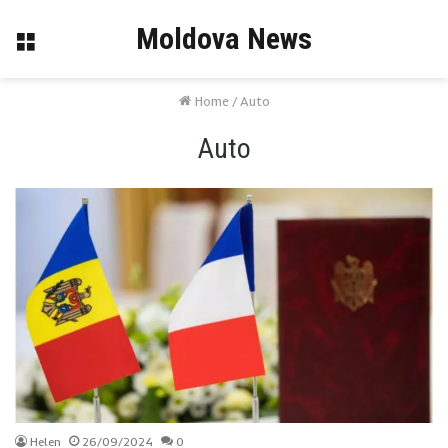
Moldova News
Menu
Home
/
Auto
Auto
Helen
26/09/2024
0