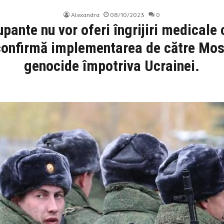
Alexandra
08/10/2023
0
upante nu vor oferi îngrijiri medicale 
confirmă implementarea de către Mosc
genocide împotriva Ucrainei.