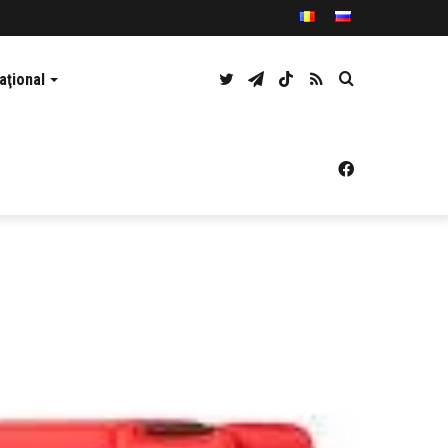
Twitter
Telegram
TikTok
RSS
Caută
aţional
Facebook