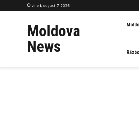
vineri, august 7 2026
Mold
Moldova
News
Războ