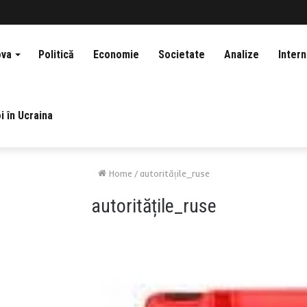
ova
Politică
Economie
Societate
Analize
Intern
i în Ucraina
Home
/
autoritățile_ruse
autoritățile_ruse