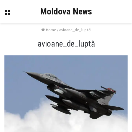
Moldova News
Menu
Home
/
avioane_de_luptă
avioane_de_luptă