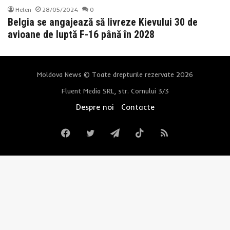
Helen
28/05/2024
0
Belgia se angajează să livreze Kievului 30 de
avioane de luptă F-16 până în 2028
Moldova News © Toate drepturile rezervate 2026
Fluent Media SRL, str. Cornului 3/3
Despre noi
Contacte
Facebook
Twitter
Telegram
TikTok
RSS