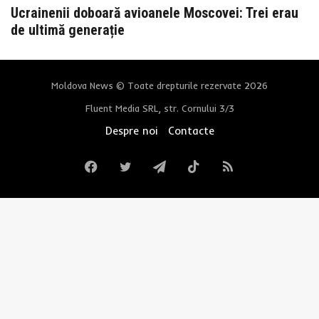
Ucrainenii doboară avioanele Moscovei: Trei erau
de ultimă generație
Moldova News © Toate drepturile rezervate 2026
Fluent Media SRL, str. Cornului 3/3
Despre noi
Contacte
Facebook
Twitter
Telegram
TikTok
RSS