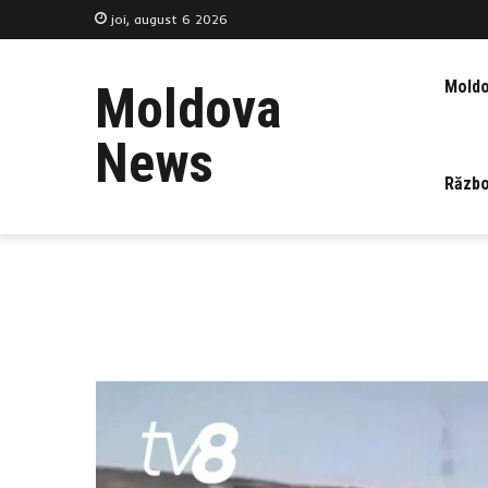
joi, august 6 2026
Mold
Moldova
News
Războ