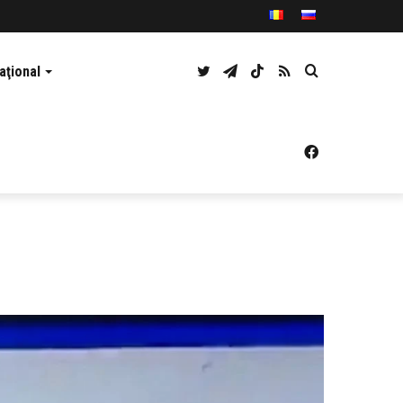
Twitter
Telegram
TikTok
RSS
Caută
aţional
Facebook