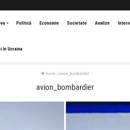
ova
Politică
Economie
Societate
Analize
Intern
i în Ucraina
Home
/
avion_bombardier
avion_bombardier