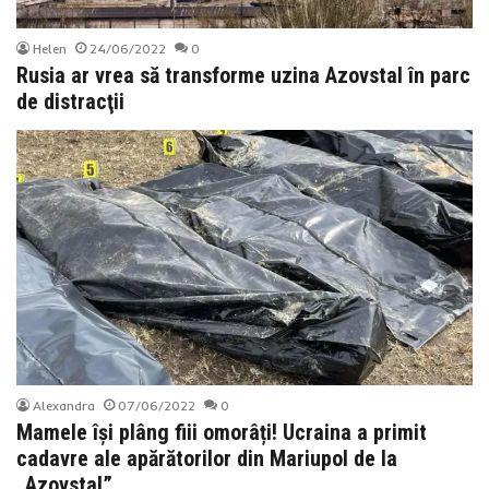
Helen
24/06/2022
0
Rusia ar vrea să transforme uzina Azovstal în parc
de distracţii
Alexandra
07/06/2022
0
Mamele își plâng fiii omorâți! Ucraina a primit
cadavre ale apărătorilor din Mariupol de la
„Azovstal”