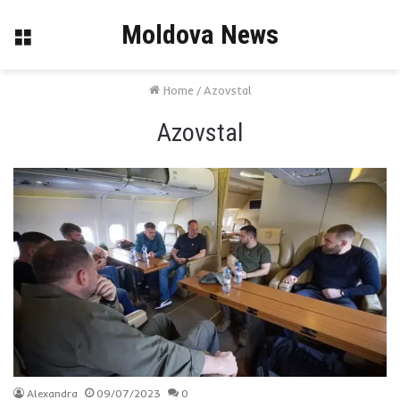
Moldova News
Menu
Home
/
Azovstal
Azovstal
Alexandra
09/07/2023
0