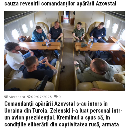
cauza revenirii comandanților apărării Azovstal
Alexandra
09/07/2023
0
Comandanții apărării Azovstal s-au întors în
Ucraina din Turcia. Zelenski i-a luat personal într-
un avion prezidențial. Kremlinul a spus că, în
condițiile eliberării din captivitatea rusă, armata