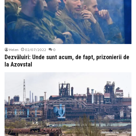
Helen
02/07/2022
0
Dezvăluiri: Unde sunt acum, de fapt, prizonierii de
la Azovstal