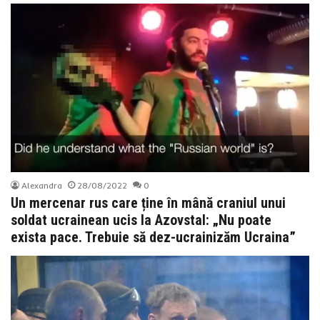
Alexandra
28/08/2022
0
Un mercenar rus care ține în mână craniul unui
soldat ucrainean ucis la Azovstal: „Nu poate
exista pace. Trebuie să dez-ucrainizăm Ucraina”