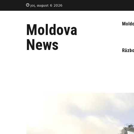
joi, august 6 2026
Mold
Moldova
News
Războ