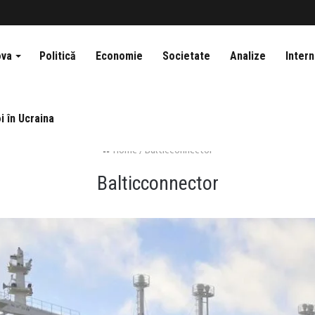
ova
Politică
Economie
Societate
Analize
Intern
i în Ucraina
Home
/
Balticconnector
Balticconnector