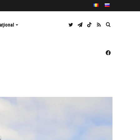
Twitter
Telegram
TikTok
RSS
Caută
aţional
Facebook