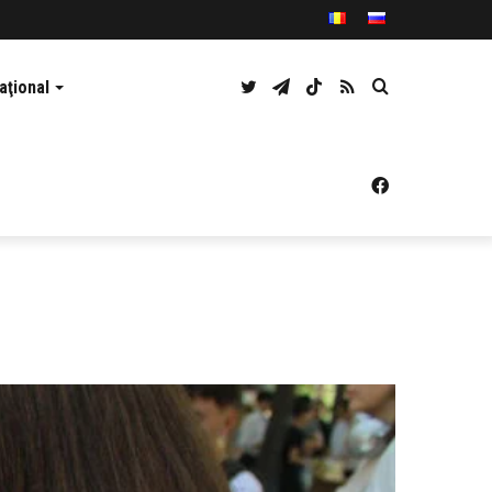
Twitter
Telegram
TikTok
RSS
Caută
aţional
Facebook