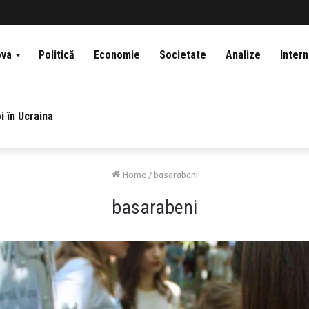
ova
Politică
Economie
Societate
Analize
Intern
i în Ucraina
Home
/
basarabeni
basarabeni