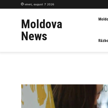
vineri, august 7 2026
Mold
Moldova
News
Războ