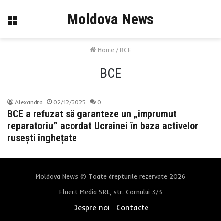
Moldova News
Menu
Home
/
BCE
BCE
Alexandra
02/12/2025
0
BCE a refuzat să garanteze un „împrumut
reparatoriu” acordat Ucrainei în baza activelor
rusești înghețate
Moldova News © Toate drepturile rezervate 2026
Fluent Media SRL, str. Cornului 3/3
Despre noi
Contacte