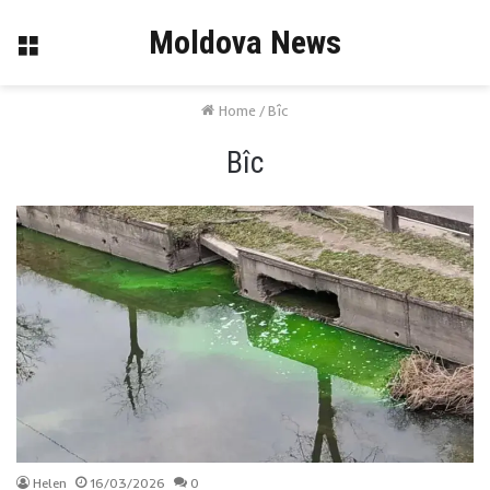
Moldova News
Menu
Home
/
Bîc
Bîc
Helen
16/03/2026
0