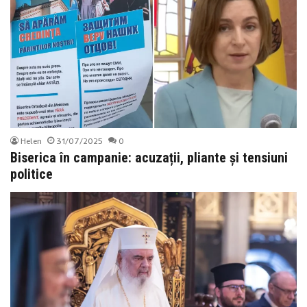
Helen
31/07/2025
0
Biserica în campanie: acuzații, pliante și tensiuni
politice