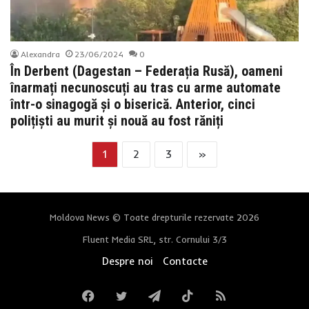
Alexandra
23/06/2024
0
În Derbent (Dagestan – Federația Rusă), oameni
înarmați necunoscuți au tras cu arme automate
într-o sinagogă și o biserică. Anterior, cinci
polițiști au murit și nouă au fost răniți
1
2
3
»
Moldova News © Toate drepturile rezervate 2026
Fluent Media SRL, str. Cornului 3/3
Despre noi
Contacte
Facebook
Twitter
Telegram
TikTok
RSS