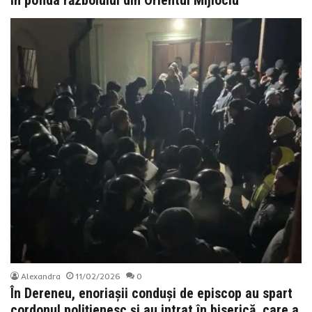
Alexandra
11/02/2026
0
În Dereneu, enoriașii conduși de episcop au spart
cordonul polițienesc și au intrat în biserică, care a