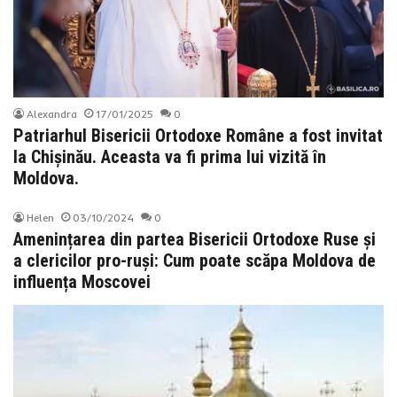
Alexandra
17/01/2025
0
Patriarhul Bisericii Ortodoxe Române a fost invitat
la Chișinău. Aceasta va fi prima lui vizită în
Moldova.
Helen
03/10/2024
0
Amenințarea din partea Bisericii Ortodoxe Ruse și
a clericilor pro-ruși: Cum poate scăpa Moldova de
influența Moscovei