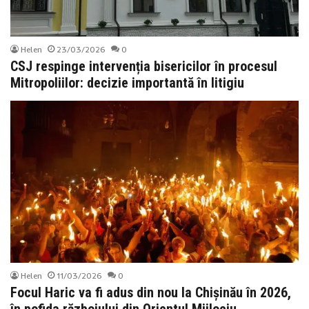
Helen
23/03/2026
0
CSJ respinge intervenția bisericilor în procesul
Mitropoliilor: decizie importantă în litigiu
Helen
11/03/2026
0
Focul Haric va fi adus din nou la Chișinău în 2026,
în pofida războiului din Orientul Mijlociu