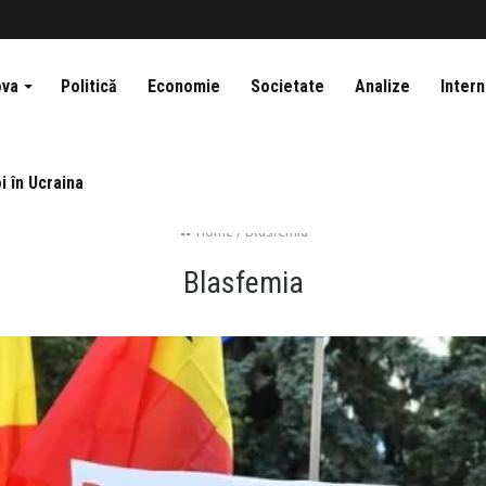
ova
Politică
Economie
Societate
Analize
Intern
i în Ucraina
Home
/
Blasfemia
Blasfemia