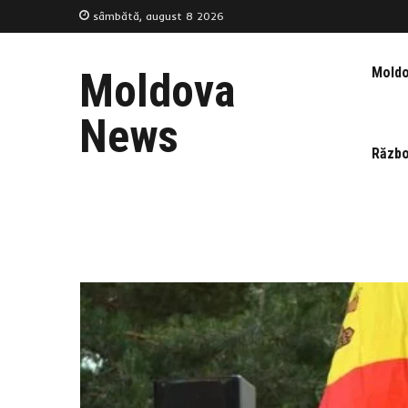
sâmbătă, august 8 2026
Mold
Moldova
News
Războ