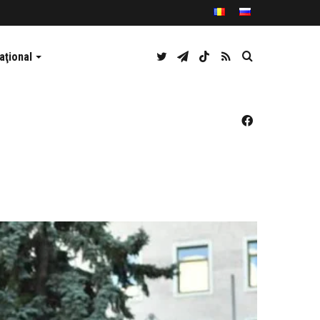
Twitter
Telegram
TikTok
RSS
Caută
aţional
Facebook