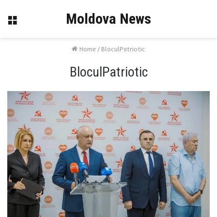
Moldova News
Menu
Home
/
BloculPatriotic
BloculPatriotic