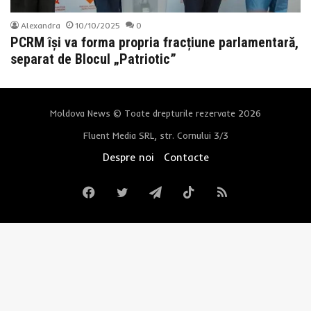
Alexandra
10/10/2025
0
PCRM își va forma propria fracțiune parlamentară,
separat de Blocul „Patriotic”
Moldova News © Toate drepturile rezervate 2026
Fluent Media SRL, str. Cornului 3/3
Despre noi
Contacte
Facebook
Twitter
Telegram
TikTok
RSS