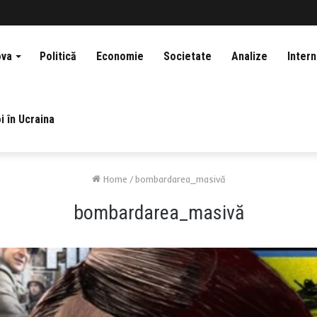
ova
Politică
Economie
Societate
Analize
Intern
i în Ucraina
Home
/
bombardarea_masivă
bombardarea_masivă