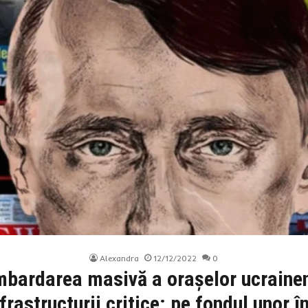
Alexandra
12/12/2022
0
bardarea masivă a orașelor ucrainene
rastructurii critice: pe fondul unor în