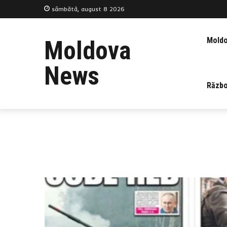
sâmbătă, august 8 2026
Mold
Moldova
News
Războ