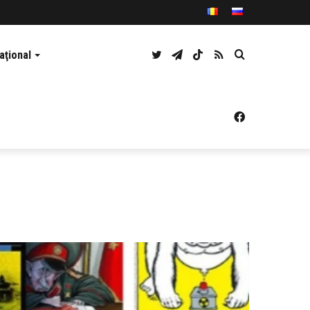
Twitter
Telegram
TikTok
RSS
Caută
aţional
Facebook