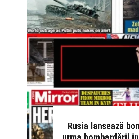
Rusia lansează bom
urma bombardării inf