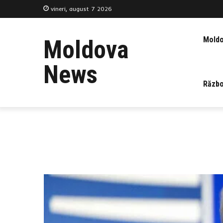
vineri, august 7 2026
Mold
Moldova
News
Războ