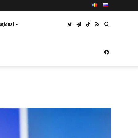
Twitter
Telegram
TikTok
RSS
Caută
aţional
Facebook