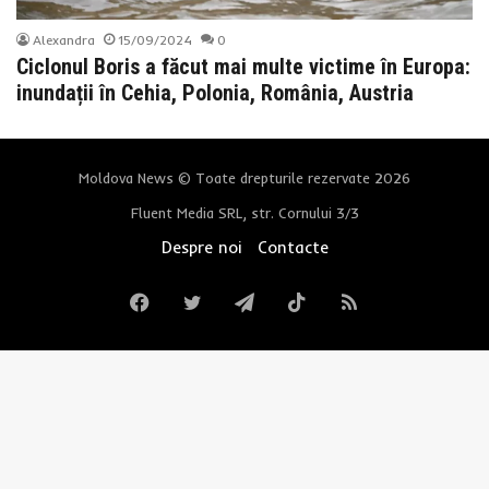
Alexandra
15/09/2024
0
Ciclonul Boris a făcut mai multe victime în Europa:
inundații în Cehia, Polonia, România, Austria
Moldova News © Toate drepturile rezervate 2026
Fluent Media SRL, str. Cornului 3/3
Despre noi
Contacte
Facebook
Twitter
Telegram
TikTok
RSS