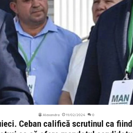
Alexandra
11/02/2024
0
ieci. Ceban califică scrutinul ca fiind