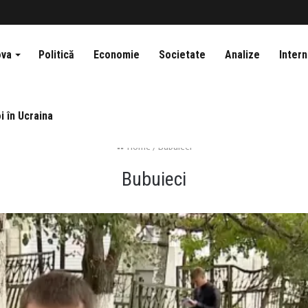
ova
Politică
Economie
Societate
Analize
Intern
i în Ucraina
Home
/
Bubuieci
Bubuieci