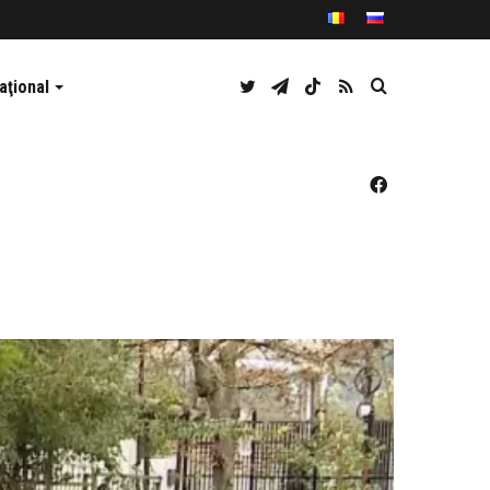
Twitter
Telegram
TikTok
RSS
Caută
aţional
Facebook