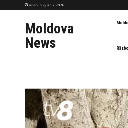
vineri, august 7 2026
Mold
Moldova
News
Războ