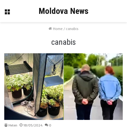
Moldova News
Menu
Home
/
canabis
canabis
Helen
18/05/2024
0