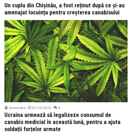
Un cuplu din Chișinău, a fost reținut după ce și-au
amenajat locuința pentru creșterea canabisului
Alexandra
07/11/2023
0
Ucraina urmează să legalizeze consumul de
canabis medicial în această lună, pentru a ajuta
soldații forțelor armate