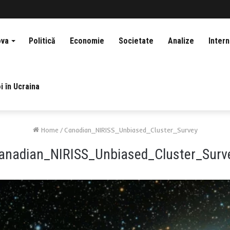
ova
Politică
Economie
Societate
Analize
Intern
i în Ucraina
Home
/
Canadian_NIRISS_Unbiased_Cluster_Survey
anadian_NIRISS_Unbiased_Cluster_Surv