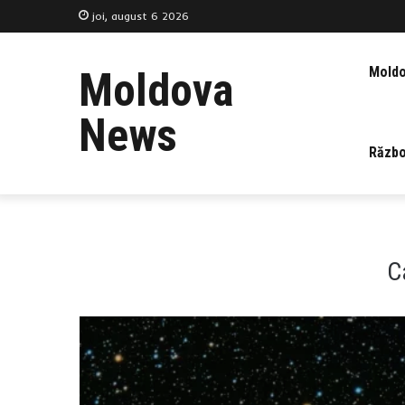
joi, august 6 2026
Mold
Moldova
News
Războ
C