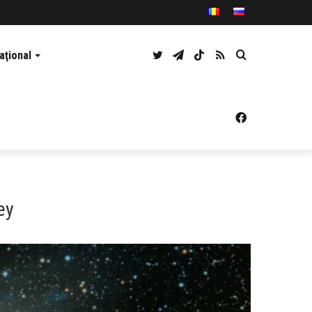
Twitter
Telegram
TikTok
RSS
Caută
aţional
Facebook
ey