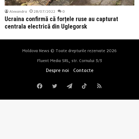
Alexandra
28/07/2022
0
Ucraina confirmă că forțele ruse au capturat
centrala electrică din Uglegorsk
Moldova News © Toate drepturile rezervate 2026
Fluent Media SRL, str. Cornului 3/3
Despre noi
Contacte
Facebook
Twitter
Telegram
TikTok
RSS