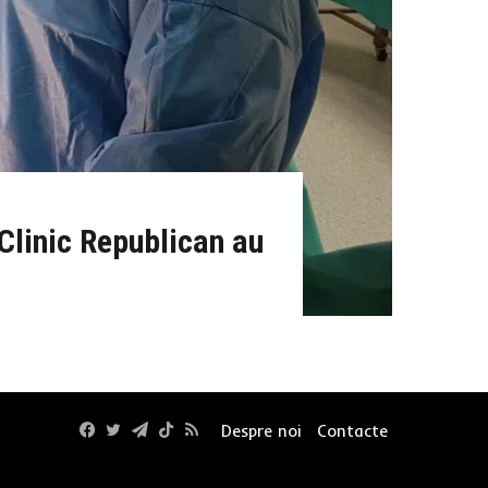
 Clinic Republican au
Facebook
Twitter
Telegram
TikTok
RSS
Despre noi
Contacte