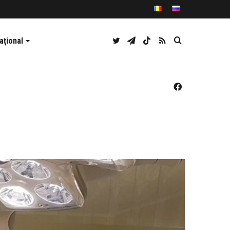
Twitter
Telegram
TikTok
RSS
Caută
aţional
Facebook