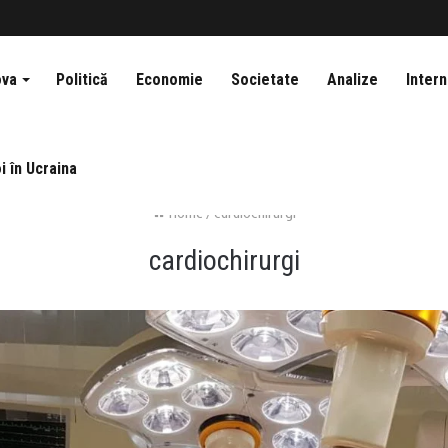
ova
Politică
Economie
Societate
Analize
Intern
i în Ucraina
Home
/
cardiochirurgi
cardiochirurgi