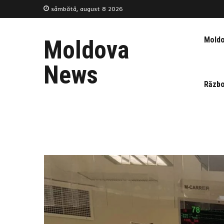
sâmbătă, august 8 2026
Mold
Moldova
News
Războ