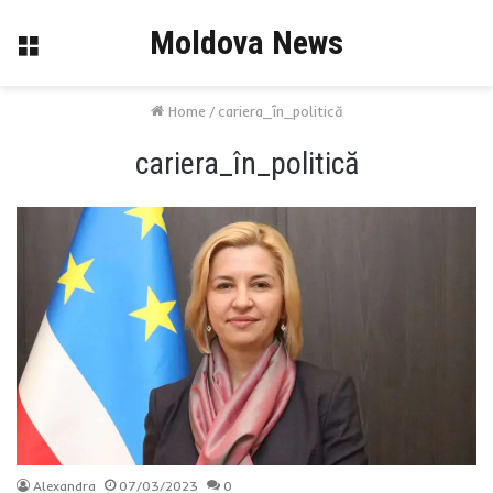
Moldova News
Menu
Home
/
cariera_în_politică
cariera_în_politică
Alexandra
07/03/2023
0