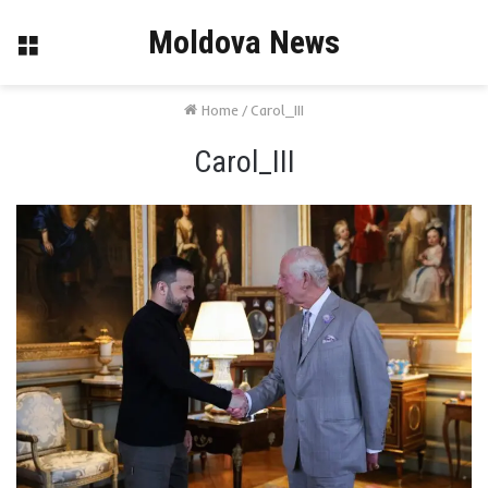
Moldova News
Menu
Home
/
Carol_III
Carol_III