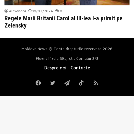
Alexandra
18/07/2024
0
Regele Marii Britanii Carol al III-lea l-a primit pe
Zelensky
Moldova News © Toate drepturile rezervate 2026
Fluent Media SRL, str. Cornului 3/3
Despre noi
Contacte
Facebook
Twitter
Telegram
TikTok
RSS