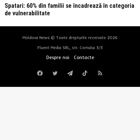
Spatari: 60% din familii se încadrează în categoria
de vulnerabilitate
Moldova News © Toate drepturile rezervate 2026
Fluent Media SRL, str. Cornului 3/3
Despre noi
Contacte
Facebook
Twitter
Telegram
TikTok
RSS