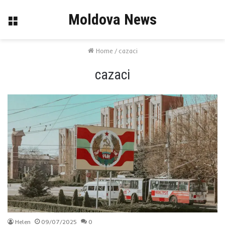
Moldova News
Menu
Home
/
cazaci
cazaci
Helen
09/07/2025
0