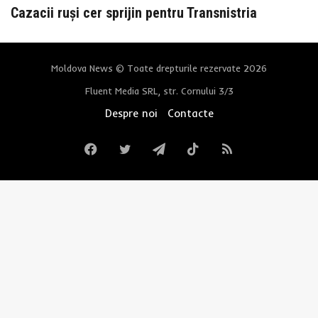
Cazacii ruși cer sprijin pentru Transnistria
Moldova News © Toate drepturile rezervate 2026
Fluent Media SRL, str. Cornului 3/3
Despre noi
Contacte
Facebook
Twitter
Telegram
TikTok
RSS