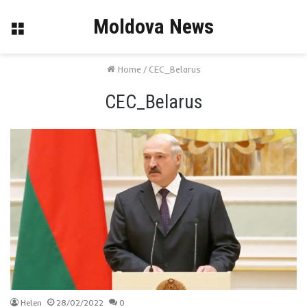
Moldova News
Menu
Home
/
CEC_Belarus
CEC_Belarus
Helen
28/02/2022
0