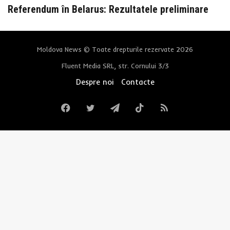
Referendum în Belarus: Rezultatele preliminare
Moldova News © Toate drepturile rezervate 2026
Fluent Media SRL, str. Cornului 3/3
Despre noi
Contacte
Facebook
Twitter
Telegram
TikTok
RSS