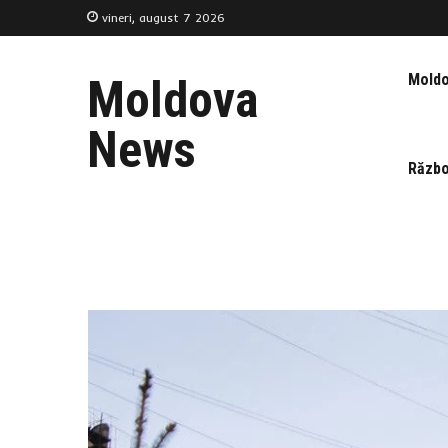
vineri, august 7 2026
Mold
Moldova
News
Războ