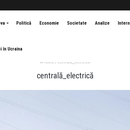
ova
Politică
Economie
Societate
Analize
Intern
i în Ucraina
Home
/
centrală_electrică
centrală_electrică