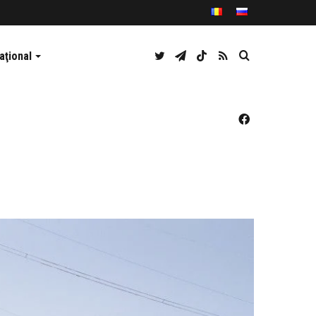
Twitter
Telegram
TikTok
RSS
Caută
aţional
Facebook