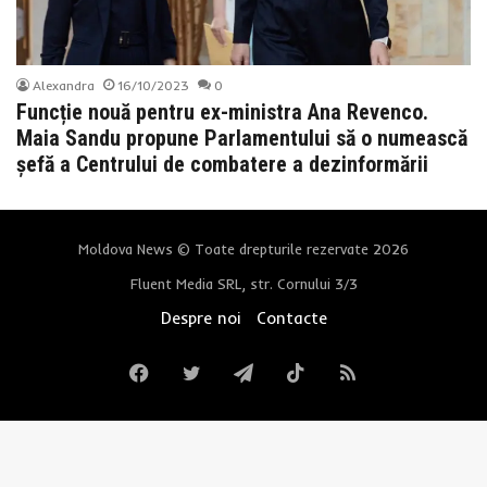
Alexandra
16/10/2023
0
Funcție nouă pentru ex-ministra Ana Revenco.
Maia Sandu propune Parlamentului să o numească
șefă a Centrului de combatere a dezinformării
Moldova News © Toate drepturile rezervate 2026
Fluent Media SRL, str. Cornului 3/3
Despre noi
Contacte
Facebook
Twitter
Telegram
TikTok
RSS