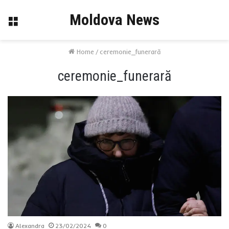
Moldova News
Menu
Home
/
ceremonie_funerară
ceremonie_funerară
Alexandra
23/02/2024
0