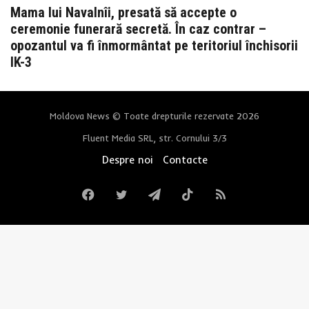
Mama lui Navalnîi, presată să accepte o
ceremonie funerară secretă. În caz contrar –
opozantul va fi înmormântat pe teritoriul închisorii
IK-3
Moldova News © Toate drepturile rezervate 2026
Fluent Media SRL, str. Cornului 3/3
Despre noi
Contacte
Facebook
Twitter
Telegram
TikTok
RSS