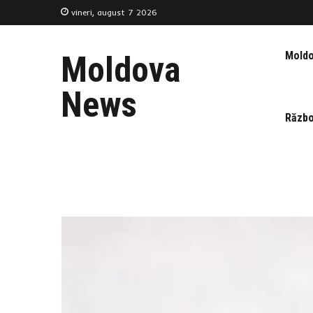
vineri, august 7 2026
Mold
Moldova
News
Războ