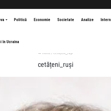
ova
Politică
Economie
Societate
Analize
Intern
i în Ucraina
Home
/
cetățeni_ruși
cetățeni_ruși