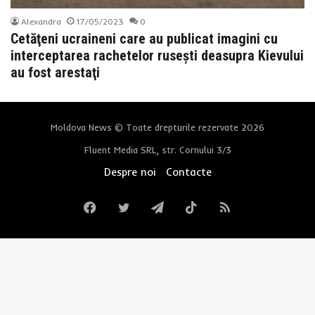
Alexandra
17/05/2023
0
Cetăţeni ucraineni care au publicat imagini cu
interceptarea rachetelor ruseşti deasupra Kievului
au fost arestaţi
Moldova News © Toate drepturile rezervate 2026
Fluent Media SRL, str. Cornului 3/3
Despre noi
Contacte
Facebook
Twitter
Telegram
TikTok
RSS