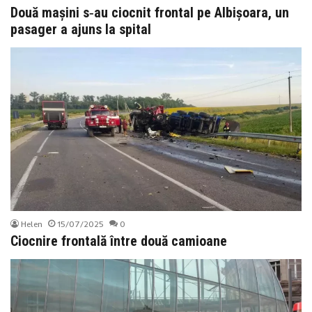
Două mașini s‑au ciocnit frontal pe Albișoara, un
pasager a ajuns la spital
Helen
15/07/2025
0
Ciocnire frontală între două camioane