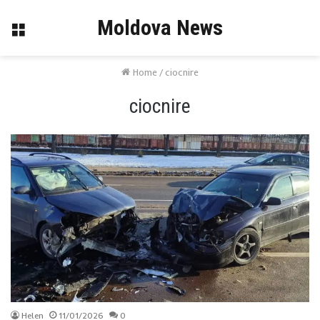
Moldova News
Menu
Home
/
ciocnire
ciocnire
Helen
11/01/2026
0