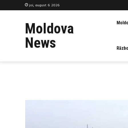
joi, august 6 2026
Mold
Moldova
News
Războ