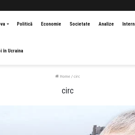
ova
Politică
Economie
Societate
Analize
Intern
i în Ucraina
Home
/
circ
circ