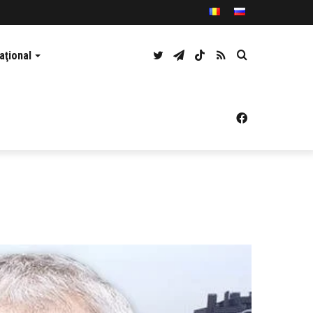
Twitter
Telegram
TikTok
RSS
Caută
aţional
Facebook