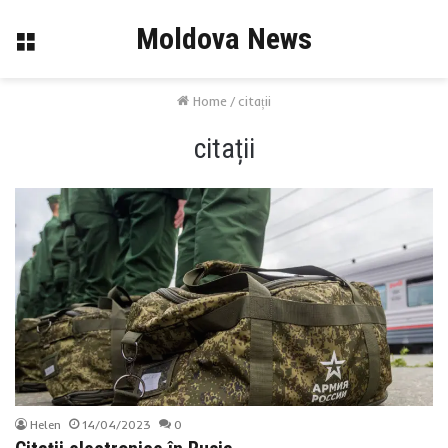
Moldova News
Menu
Home
/
citații
citații
Helen
14/04/2023
0