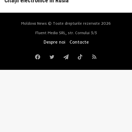
Citații electronice în Rusia
Moldova News © Toate drepturile rezervate 2026
Fluent Media SRL, str. Cornului 3/3
Despre noi
Contacte
Facebook
Twitter
Telegram
TikTok
RSS