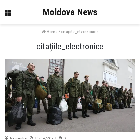
Moldova News
Menu
Home
/
citațiile_electronice
citațiile_electronice
Alexandra
30/04/2023
0