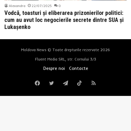
Alexandra
22/07/2025
0
Vodcă, toasturi și eliberarea prizonierilor politici:
cum au avut loc negocierile secrete dintre SUA și
Lukașenko
Moldova News © Toate drepturile rezervate 2026
Fluent Media SRL, str. Cornului 3/3
Despre noi
Contacte
Facebook
Twitter
Telegram
TikTok
RSS