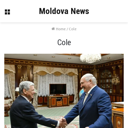
Moldova News
Menu
Home
/
Cole
Cole