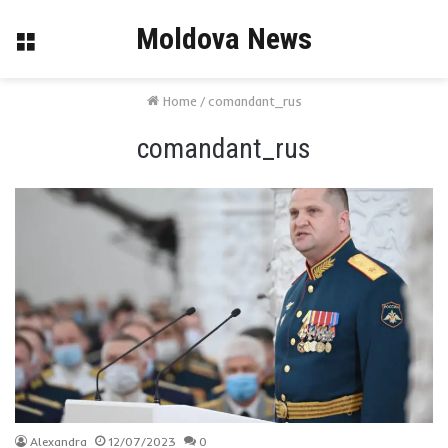
Moldova News
Menu
Home
/
comandant_rus
comandant_rus
Alexandra
12/07/2023
0