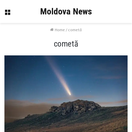
Moldova News
Menu
Home
/
cometă
cometă