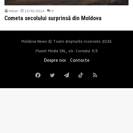
Helen
23/10/2024
0
Cometa secolului surprinsă din Moldova
Moldova News © Toate drepturile rezervate 2026
Fluent Media SRL, str. Cornului 3/3
Despre noi
Contacte
Facebook
Twitter
Telegram
TikTok
RSS