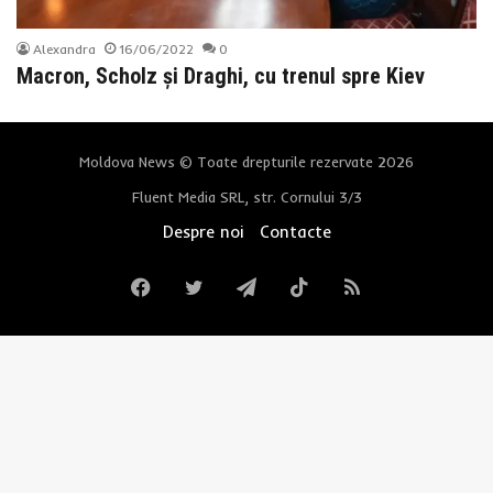
Alexandra
16/06/2022
0
Macron, Scholz și Draghi, cu trenul spre Kiev
Moldova News © Toate drepturile rezervate 2026
Fluent Media SRL, str. Cornului 3/3
Despre noi
Contacte
Facebook
Twitter
Telegram
TikTok
RSS