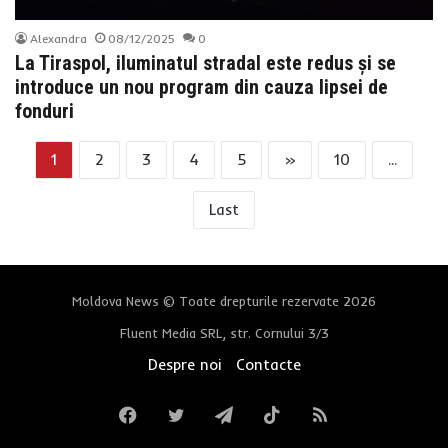
Alexandra
08/12/2025
0
La Tiraspol, iluminatul stradal este redus și se
introduce un nou program din cauza lipsei de
fonduri
1
2
3
4
5
»
10
...
Last
Moldova News © Toate drepturile rezervate 2026
Fluent Media SRL, str. Cornului 3/3
Despre noi
Contacte
Facebook
Twitter
Telegram
TikTok
RSS