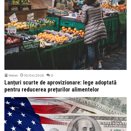
Helen
10/04/2026
0
Lanțuri scurte de aprovizionare: lege adoptată
pentru reducerea prețurilor alimentelor