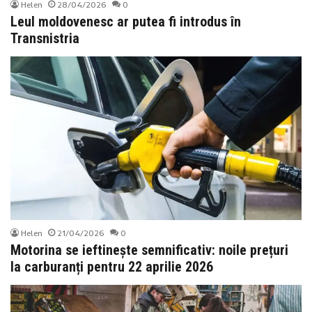
Helen
28/04/2026
0
Leul moldovenesc ar putea fi introdus în
Transnistria
Helen
21/04/2026
0
Motorina se ieftinește semnificativ: noile prețuri
la carburanți pentru 22 aprilie 2026