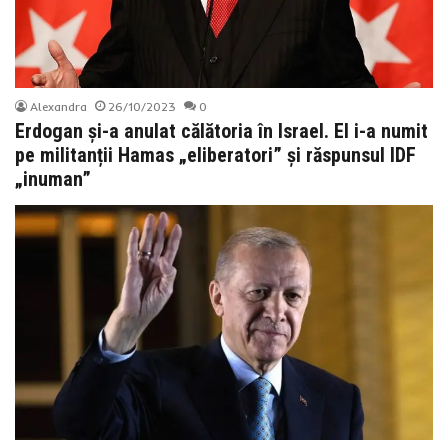
Alexandra
26/10/2023
0
Erdogan și-a anulat călătoria în Israel. El i-a numit
pe militanții Hamas „eliberatori” și răspunsul IDF
„inuman”