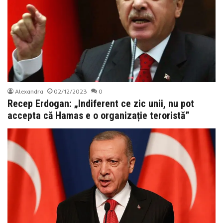
Alexandra
02/12/2023
0
Recep Erdogan: „Indiferent ce zic unii, nu pot
accepta că Hamas e o organizație teroristă”