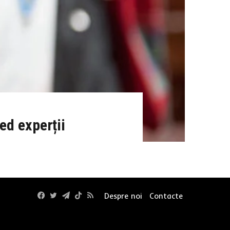
ed experții
Facebook
Twitter
Telegram
TikTok
RSS
Despre noi
Contacte