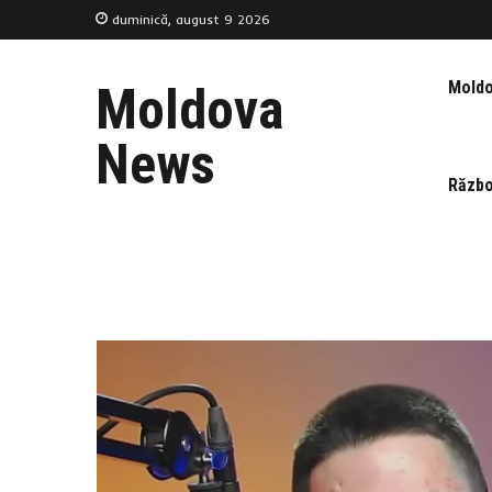
duminică, august 9 2026
Mold
Moldova
News
Războ