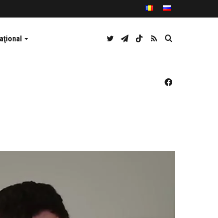
Twitter
Telegram
TikTok
RSS
Caută
aţional
Facebook