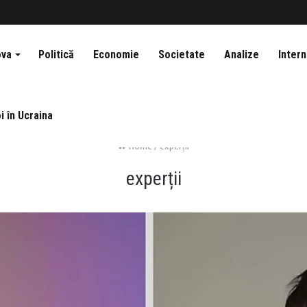
ova
Politică
Economie
Societate
Analize
Intern
i în Ucraina
Home
/
experții
experții