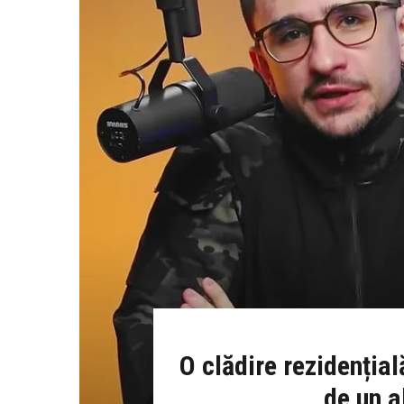
O clădire rezidenția
de un a