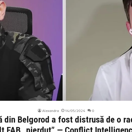
Alexandra
14/05/2024
0
lă din Belgorod a fost distrusă de o r
lt FAB „pierdut” — Conflict Intellige