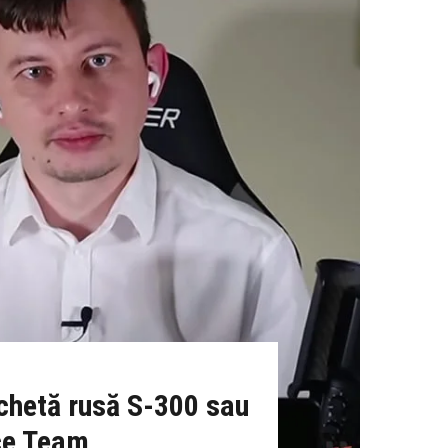
achetă rusă S-300 sau
nce Team