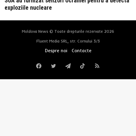
SUA au furnizat senzori Ucrainei pentru a detecta
exploziile nucleare
Moldova News © Toate drepturile rezervate 2026
Fluent Media SRL, str. Cornului 3/3
Despre noi
Contacte
Facebook
Twitter
Telegram
TikTok
RSS