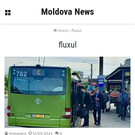
Moldova News
Menu
Home
/
fluxul
fluxul
Alexandra
12/05/2024
0