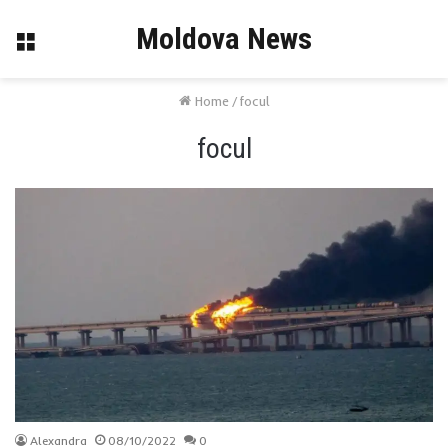
Moldova News
Menu
Home
/
focul
focul
Alexandra
08/10/2022
0