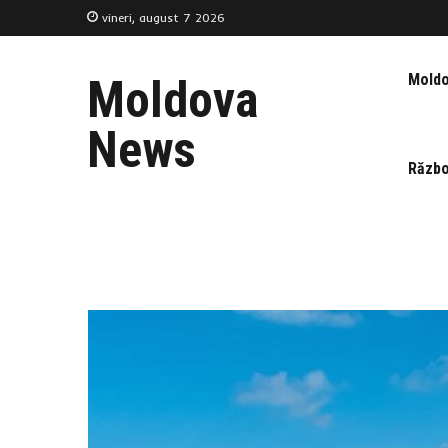
vineri, august 7 2026
Mold
Moldova
News
Războ