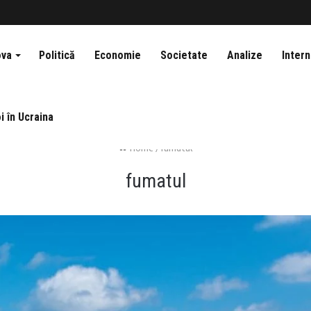
ova
Politică
Economie
Societate
Analize
Intern
i în Ucraina
Home
/
fumatul
fumatul