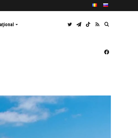
Twitter
Telegram
TikTok
RSS
Caută
aţional
Facebook