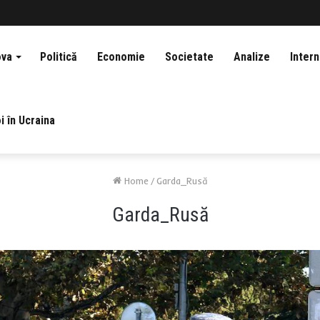
ova
Politică
Economie
Societate
Analize
Intern
i în Ucraina
Home
/
Garda_Rusă
Garda_Rusă