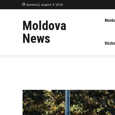
duminică, august 9 2026
Mold
Moldova
News
Războ