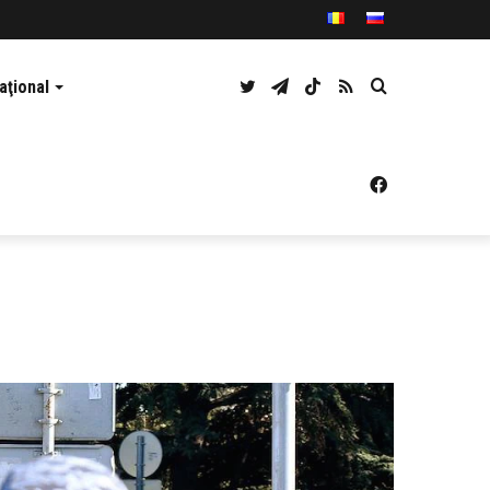
Twitter
Telegram
TikTok
RSS
Caută
aţional
Facebook