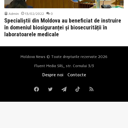
Admin
13/02/2022
0
Specialiștii din Moldova au beneficiat de instruire
în domeniul biosiguranței și biosecurității în
laboratoarele medicale
Moldova News © Toate drepturile rezervate 2026
Fluent Media SRL, str. Cornului 3/3
Despre noi
Contacte
Facebook
Twitter
Telegram
TikTok
RSS