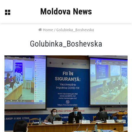
Moldova News
Menu
Home
/
Golubinka_Boshevska
Golubinka_Boshevska