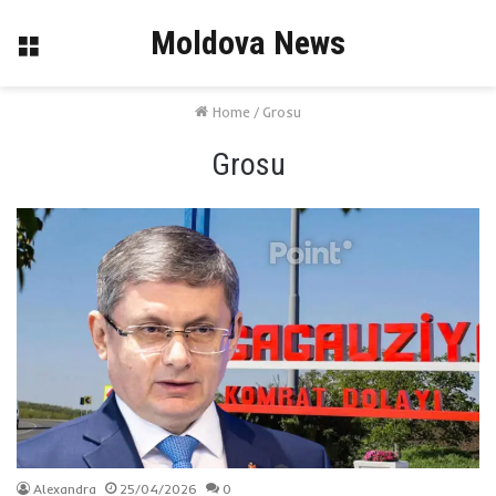
Moldova News
Menu
Home
/
Grosu
Grosu
Alexandra
25/04/2026
0