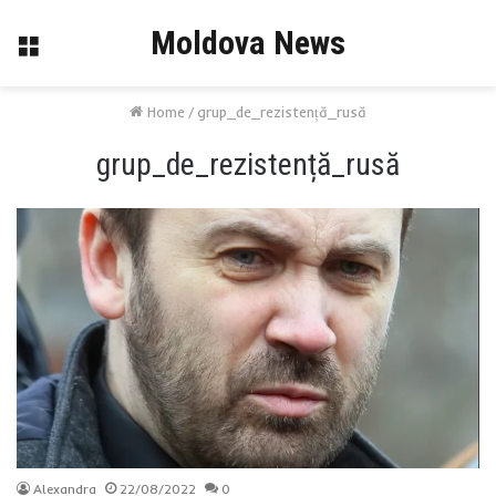
Moldova News
Menu
Home
/
grup_de_rezistență_rusă
grup_de_rezistență_rusă
Alexandra
22/08/2022
0