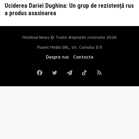
Uciderea Dariei Dughina: Un grup de rezistență rus
a produs asasinarea
Moldova News © Toate drepturile rezervate 2026
Fluent Media SRL, str. Cornului 3/3
Despre noi
Contacte
Facebook
Twitter
Telegram
TikTok
RSS